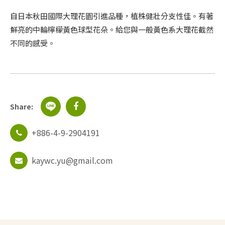
自日本秋田國際大理花園引進品種，植株健壯分支性佳。有著
鮮亮的中輪檸檬黃色球型花朵。給您與一般黃色系大理花截然
不同的感受。
Share:
+886-4-9-2904191
kaywc.yu@gmail.com